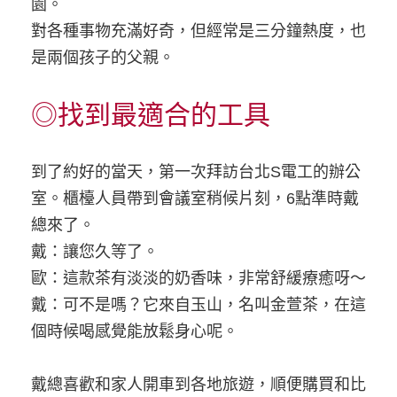
園。
對各種事物充滿好奇，但經常是三分鐘熱度，也
是兩個孩子的父親。
◎找到最適合的工具
到了約好的當天，第一次拜訪台北S電工的辦公
室。櫃檯人員帶到會議室稍候片刻，6點準時戴
總來了。
戴：讓您久等了。
歐：這款茶有淡淡的奶香味，非常舒緩療癒呀～
戴：可不是嗎？它來自玉山，名叫金萱茶，在這
個時候喝感覺能放鬆身心呢。
戴總喜歡和家人開車到各地旅遊，順便購買和比